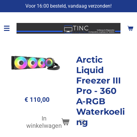
Voor 16:00 besteld, vandaag verzonden!
Ga
direct
naar
de
hoofdinhoud
Arctic
Liquid
Freezer III
Pro - 360
€ 110,00
A-RGB
Waterkoeli
In
ng
winkelwagen