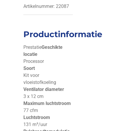
Artikelnummer:
22087
Productinformatie
Prestatie
Geschikte
locatie
Processor
Soort
Kit voor
vloeistofkoeling
Ventilator diameter
3 x 12 cm
Maximum luchtstroom
77 cfm
Luchtstroom
131 m³/uur