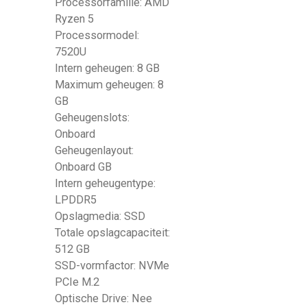
Processorfamilie: AMD
Ryzen 5
Processormodel:
7520U
Intern geheugen: 8 GB
Maximum geheugen: 8
GB
Geheugenslots:
Onboard
Geheugenlayout:
Onboard GB
Intern geheugentype:
LPDDR5
Opslagmedia: SSD
Totale opslagcapaciteit:
512 GB
SSD-vormfactor: NVMe
PCIe M.2
Optische Drive: Nee