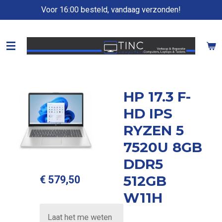
Voor 16:00 besteld, vandaag verzonden!
Ga
direct
naar
de
hoofdinhoud
HP 17.3 F-
HD IPS
RYZEN 5
7520U 8GB
DDR5
512GB
€ 579,50
W11H
Laat het me weten