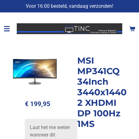
Voor 16:00 besteld, vandaag verzonden!
Ga
direct
naar
de
hoofdinhoud
MSI
MP341CQ
34Inch
3440x1440
2 XHDMI
€ 199,95
DP 100Hz
1MS
Laat het me weten
wanneer dit