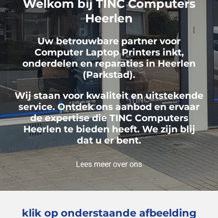
Welkom bij TINC Computers
Heerlen
Uw betrouwbare partner voor
Computer Laptop Printers inkt,
onderdelen en reparaties in Heerlen
(Parkstad).
Wij staan voor kwaliteit en uitstekende
service. Ontdek ons aanbod en ervaar
de expertise die TINC Computers
Heerlen te bieden heeft. We zijn blij
dat u er bent.
Lees meer over ons
klik op onderstaande afbeelding