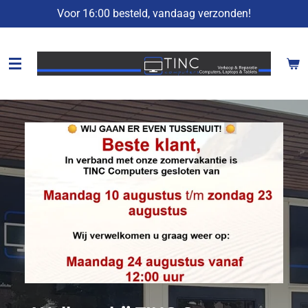
Voor 16:00 besteld, vandaag verzonden!
Ga
direct
naar
de
hoofdinhoud