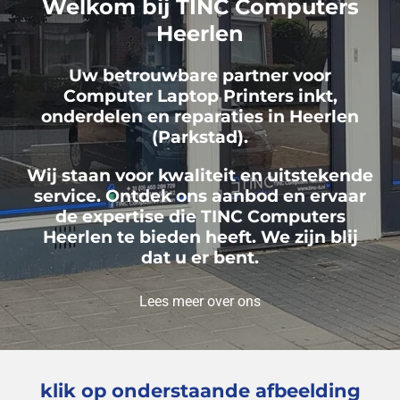
Welkom bij TINC Computers
Heerlen
Uw betrouwbare partner voor
Computer Laptop Printers inkt,
onderdelen en reparaties in Heerlen
(Parkstad).
Wij staan voor kwaliteit en uitstekende
service. Ontdek ons aanbod en ervaar
de expertise die TINC Computers
Heerlen te bieden heeft. We zijn blij
dat u er bent.
Lees meer over ons
klik op onderstaande afbeelding