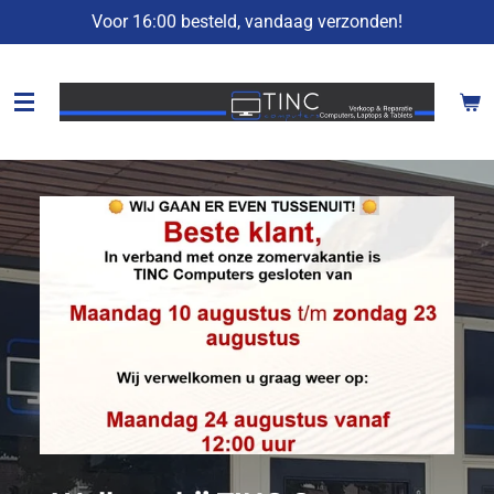
Voor 16:00 besteld, vandaag verzonden!
Ga
direct
naar
de
hoofdinhoud